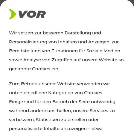
AKTUELLES
Wir setzen zur besseren Darstellung und
Personalisierung von Inhalten und Anzeigen, zur
Ausflugstipps
Bereitstellung von Funktionen für Soziale Medien
sowie Analyse von Zugriffen auf unsere Website so
Wien, Niederösterreich und das Burgenland
genannte Cookies ein.
entdecken: Egal ob Familienabenteuer,
Zum Betrieb unserer Website verwenden wir
Wanderungen, Kultur und Gastronomie,
unterschiedliche Kategorien von Cookies.
Radtouren oder purer Naturgenuss – viele
Einige sind für den Betrieb der Seite notwendig,
Attraktionen sind mit den Ticket- und Fahrplan-
während andere uns helfen, unsere Services zu
Angeboten des VOR gut und schnell erreichbar.
verbessern, Statistiken zu erstellen oder
personalisierte Inhalte anzuzeigen – etwa
ROUTE PLANEN