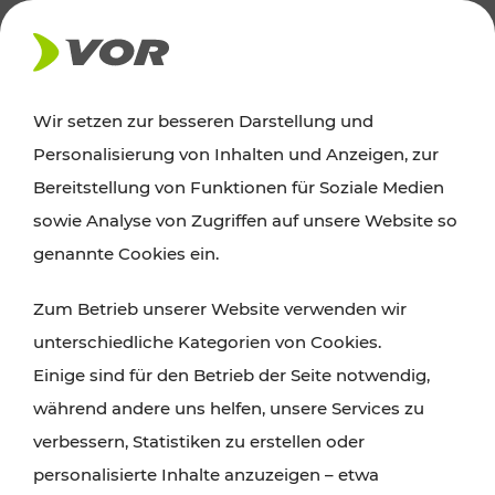
AKTUELLES
Wir setzen zur besseren Darstellung und
Personalisierung von Inhalten und Anzeigen, zur
Ausflugstipps
Bereitstellung von Funktionen für Soziale Medien
sowie Analyse von Zugriffen auf unsere Website so
Wien, Niederösterreich und das Burgenland
genannte Cookies ein.
entdecken: Egal ob Familienabenteuer,
Zum Betrieb unserer Website verwenden wir
Wanderungen, Kultur und Gastronomie,
unterschiedliche Kategorien von Cookies.
Radtouren oder purer Naturgenuss – viele
Einige sind für den Betrieb der Seite notwendig,
Attraktionen sind mit den Ticket- und Fahrplan-
während andere uns helfen, unsere Services zu
Angeboten des VOR gut und schnell erreichbar.
verbessern, Statistiken zu erstellen oder
personalisierte Inhalte anzuzeigen – etwa
ROUTE PLANEN