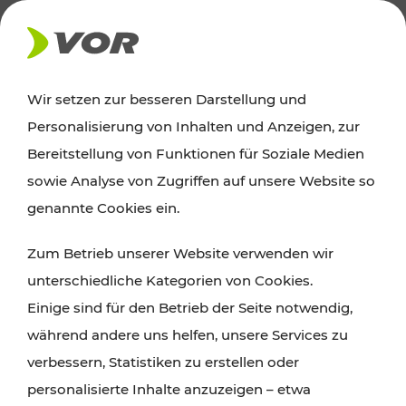
AKTUELLES
Wir setzen zur besseren Darstellung und
Personalisierung von Inhalten und Anzeigen, zur
Ausflugstipps
Bereitstellung von Funktionen für Soziale Medien
sowie Analyse von Zugriffen auf unsere Website so
Wien, Niederösterreich und das Burgenland
genannte Cookies ein.
entdecken: Egal ob Familienabenteuer,
Zum Betrieb unserer Website verwenden wir
Wanderungen, Kultur und Gastronomie,
unterschiedliche Kategorien von Cookies.
Radtouren oder purer Naturgenuss – viele
Einige sind für den Betrieb der Seite notwendig,
Attraktionen sind mit den Ticket- und Fahrplan-
während andere uns helfen, unsere Services zu
Angeboten des VOR gut und schnell erreichbar.
verbessern, Statistiken zu erstellen oder
personalisierte Inhalte anzuzeigen – etwa
ROUTE PLANEN