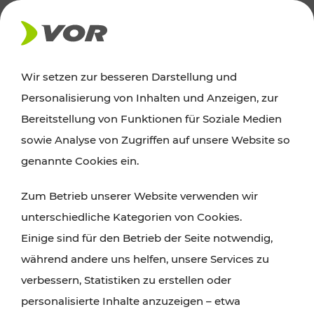
AKTUELLES
Wir setzen zur besseren Darstellung und
Personalisierung von Inhalten und Anzeigen, zur
Ausflugstipps
Bereitstellung von Funktionen für Soziale Medien
sowie Analyse von Zugriffen auf unsere Website so
Wien, Niederösterreich und das Burgenland
genannte Cookies ein.
entdecken: Egal ob Familienabenteuer,
Zum Betrieb unserer Website verwenden wir
Wanderungen, Kultur und Gastronomie,
unterschiedliche Kategorien von Cookies.
Radtouren oder purer Naturgenuss – viele
Einige sind für den Betrieb der Seite notwendig,
Attraktionen sind mit den Ticket- und Fahrplan-
während andere uns helfen, unsere Services zu
Angeboten des VOR gut und schnell erreichbar.
verbessern, Statistiken zu erstellen oder
personalisierte Inhalte anzuzeigen – etwa
ROUTE PLANEN