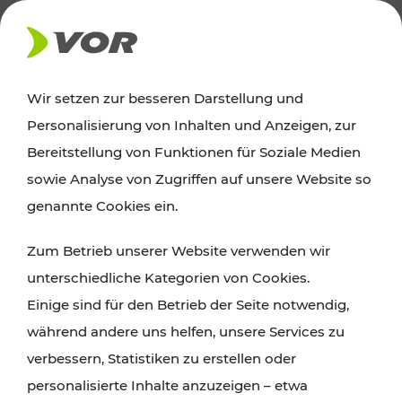
AKTUELLES
Wir setzen zur besseren Darstellung und
Personalisierung von Inhalten und Anzeigen, zur
Ausflugstipps
Bereitstellung von Funktionen für Soziale Medien
sowie Analyse von Zugriffen auf unsere Website so
Wien, Niederösterreich und das Burgenland
genannte Cookies ein.
entdecken: Egal ob Familienabenteuer,
Zum Betrieb unserer Website verwenden wir
Wanderungen, Kultur und Gastronomie,
unterschiedliche Kategorien von Cookies.
Radtouren oder purer Naturgenuss – viele
Einige sind für den Betrieb der Seite notwendig,
Attraktionen sind mit den Ticket- und Fahrplan-
während andere uns helfen, unsere Services zu
Angeboten des VOR gut und schnell erreichbar.
verbessern, Statistiken zu erstellen oder
personalisierte Inhalte anzuzeigen – etwa
ROUTE PLANEN