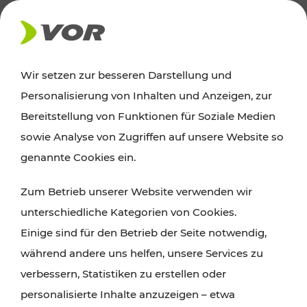
AKTUELLES
Wir setzen zur besseren Darstellung und
Personalisierung von Inhalten und Anzeigen, zur
Ausflugstipps
Bereitstellung von Funktionen für Soziale Medien
sowie Analyse von Zugriffen auf unsere Website so
Wien, Niederösterreich und das Burgenland
genannte Cookies ein.
entdecken: Egal ob Familienabenteuer,
Zum Betrieb unserer Website verwenden wir
Wanderungen, Kultur und Gastronomie,
unterschiedliche Kategorien von Cookies.
Radtouren oder purer Naturgenuss – viele
Einige sind für den Betrieb der Seite notwendig,
Attraktionen sind mit den Ticket- und Fahrplan-
während andere uns helfen, unsere Services zu
Angeboten des VOR gut und schnell erreichbar.
verbessern, Statistiken zu erstellen oder
personalisierte Inhalte anzuzeigen – etwa
ROUTE PLANEN