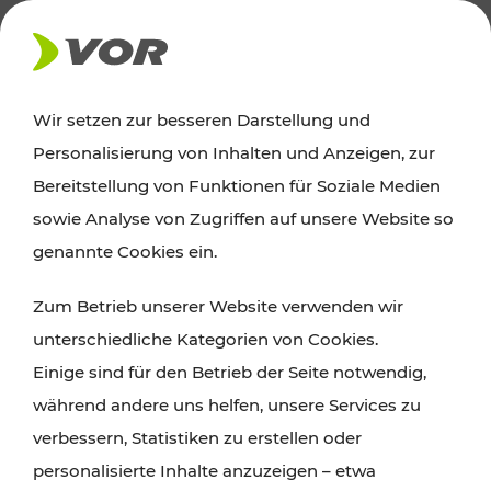
AKTUELLES
Wir setzen zur besseren Darstellung und
Personalisierung von Inhalten und Anzeigen, zur
Ausflugstipps
Bereitstellung von Funktionen für Soziale Medien
sowie Analyse von Zugriffen auf unsere Website so
Wien, Niederösterreich und das Burgenland
genannte Cookies ein.
entdecken: Egal ob Familienabenteuer,
Zum Betrieb unserer Website verwenden wir
Wanderungen, Kultur und Gastronomie,
unterschiedliche Kategorien von Cookies.
Radtouren oder purer Naturgenuss – viele
Einige sind für den Betrieb der Seite notwendig,
Attraktionen sind mit den Ticket- und Fahrplan-
während andere uns helfen, unsere Services zu
Angeboten des VOR gut und schnell erreichbar.
verbessern, Statistiken zu erstellen oder
personalisierte Inhalte anzuzeigen – etwa
ROUTE PLANEN