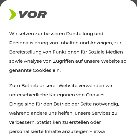
AKTUELLES
Wir setzen zur besseren Darstellung und
Personalisierung von Inhalten und Anzeigen, zur
Ausflugstipps
Bereitstellung von Funktionen für Soziale Medien
sowie Analyse von Zugriffen auf unsere Website so
Wien, Niederösterreich und das Burgenland
genannte Cookies ein.
entdecken: Egal ob Familienabenteuer,
Zum Betrieb unserer Website verwenden wir
Wanderungen, Kultur und Gastronomie,
unterschiedliche Kategorien von Cookies.
Radtouren oder purer Naturgenuss – viele
Einige sind für den Betrieb der Seite notwendig,
Attraktionen sind mit den Ticket- und Fahrplan-
während andere uns helfen, unsere Services zu
Angeboten des VOR gut und schnell erreichbar.
verbessern, Statistiken zu erstellen oder
personalisierte Inhalte anzuzeigen – etwa
ROUTE PLANEN