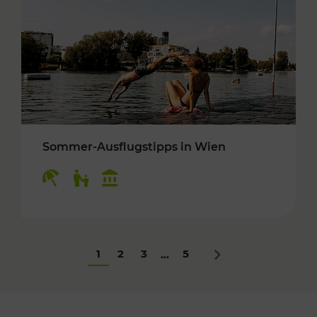
Sommer-Ausflugstipps in Wien
Kategorien: Erholung, Für Kinder, Kulturangeb
1
2
3
5
...
Nächstes