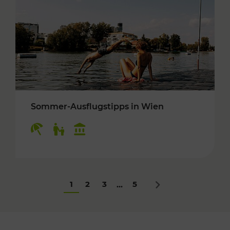
Sommer-Ausflugstipps in Wien
Kategorien: Erholung, Für Kinder, Kulturangeb
1
2
3
5
...
Nächstes