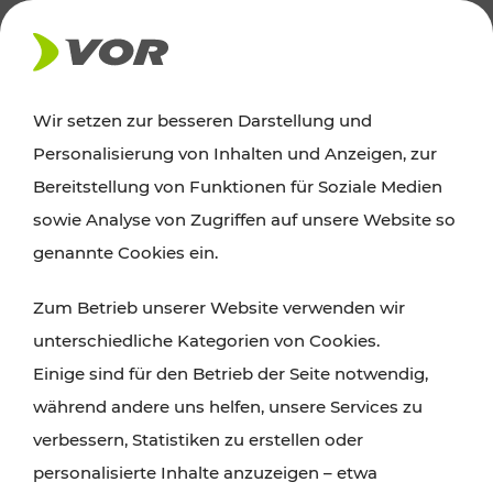
AKTUELLES
Wir setzen zur besseren Darstellung und
Personalisierung von Inhalten und Anzeigen, zur
Ausflugstipps
Bereitstellung von Funktionen für Soziale Medien
sowie Analyse von Zugriffen auf unsere Website so
Wien, Niederösterreich und das Burgenland
genannte Cookies ein.
entdecken: Egal ob Familienabenteuer,
Zum Betrieb unserer Website verwenden wir
Wanderungen, Kultur und Gastronomie,
unterschiedliche Kategorien von Cookies.
Radtouren oder purer Naturgenuss – viele
Einige sind für den Betrieb der Seite notwendig,
Attraktionen sind mit den Ticket- und Fahrplan-
während andere uns helfen, unsere Services zu
Angeboten des VOR gut und schnell erreichbar.
verbessern, Statistiken zu erstellen oder
personalisierte Inhalte anzuzeigen – etwa
ROUTE PLANEN