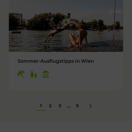
Sommer-Ausflugstipps in Wien
Kategorien: Erholung, Für Kinder, Kulturangeb
1
2
3
5
...
Nächstes