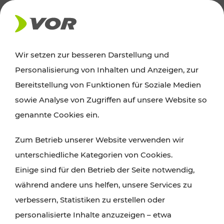
AKTUELLES
Wir setzen zur besseren Darstellung und
Personalisierung von Inhalten und Anzeigen, zur
Ausflugstipps
Bereitstellung von Funktionen für Soziale Medien
sowie Analyse von Zugriffen auf unsere Website so
Wien, Niederösterreich und das Burgenland
genannte Cookies ein.
entdecken: Egal ob Familienabenteuer,
Zum Betrieb unserer Website verwenden wir
Wanderungen, Kultur und Gastronomie,
unterschiedliche Kategorien von Cookies.
Radtouren oder purer Naturgenuss – viele
Einige sind für den Betrieb der Seite notwendig,
Attraktionen sind mit den Ticket- und Fahrplan-
während andere uns helfen, unsere Services zu
Angeboten des VOR gut und schnell erreichbar.
verbessern, Statistiken zu erstellen oder
personalisierte Inhalte anzuzeigen – etwa
ROUTE PLANEN