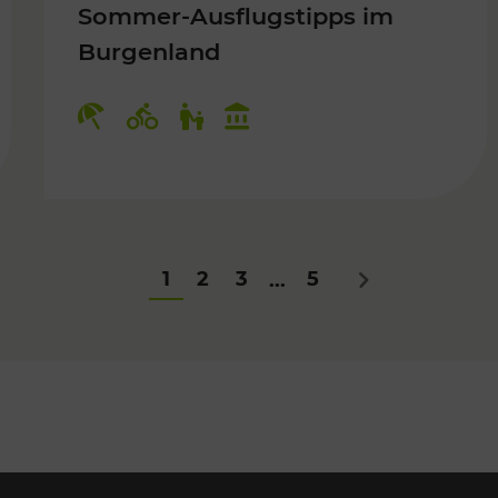
Sommer-Ausflugstipps im
Burgenland
Für Kinder
Kategorien: Erholung, Radwege, Fü
1
2
3
5
...
Nächstes