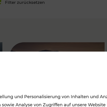
Filter zurücksetzen
FAMOUS
ellung und Personalisierung von Inhalten und Anz
n sowie Analyse von Zugriffen auf unsere Website
Frühling entdecken: Mit den