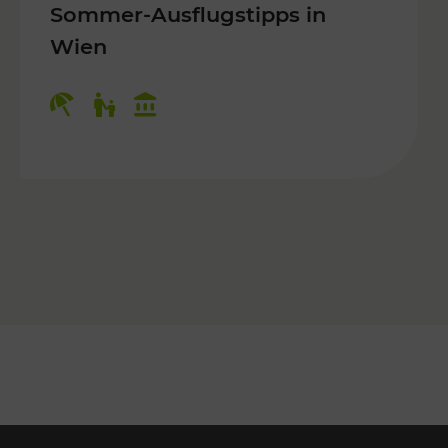
Sommer-Ausflugstipps in
Wien
r Kinder, Kulturangebot
Kategorien: Erholung, Für Kinder, K