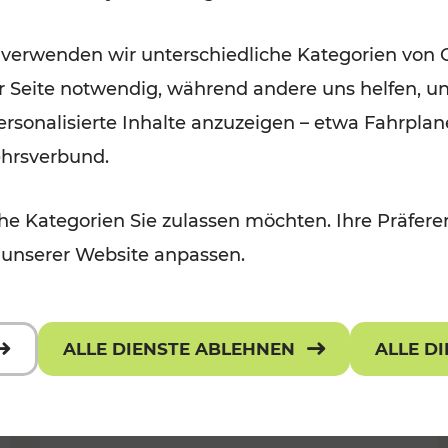
Öffis im VOR zu den schönsten
 verwenden wir unterschiedliche Kategorien von 
r, Kulturangebot
Ausflugszielen
er Seite notwendig, während andere uns helfen, un
Kategorien: Erholung
 personalisierte Inhalte anzuzeigen – etwa Fahrp
ehrsverbund.
e Kategorien Sie zulassen möchten. Ihre Präferen
 unserer Website anpassen.
ALLE DIENSTE ABLEHNEN
ALLE D