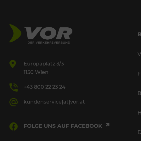
V
Europaplatz 3/3
1150 Wien
F
+43 800 22 23 24
B
kundenservice[at]vor.at
H
FOLGE UNS AUF FACEBOOK
D