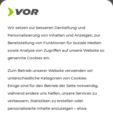
AKTUELLES
Wir setzen zur besseren Darstellung und
Personalisierung von Inhalten und Anzeigen, zur
Ausflugstipps
Bereitstellung von Funktionen für Soziale Medien
sowie Analyse von Zugriffen auf unsere Website so
Wien, Niederösterreich und das Burgenland
genannte Cookies ein.
entdecken: Egal ob Familienabenteuer,
Zum Betrieb unserer Website verwenden wir
Wanderungen, Kultur und Gastronomie,
unterschiedliche Kategorien von Cookies.
Radtouren oder purer Naturgenuss – viele
Einige sind für den Betrieb der Seite notwendig,
Attraktionen sind mit den Ticket- und Fahrplan-
während andere uns helfen, unsere Services zu
Angeboten des VOR gut und schnell erreichbar.
verbessern, Statistiken zu erstellen oder
personalisierte Inhalte anzuzeigen – etwa
ROUTE PLANEN