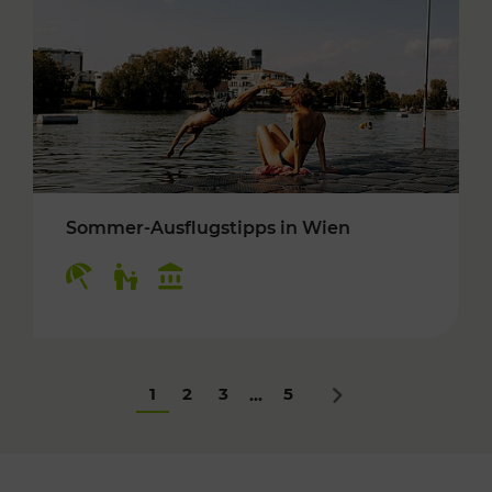
Sommer-Ausflugstipps in Wien
Kategorien: Erholung, Für Kinder, Kulturangeb
1
2
3
5
...
Nächstes