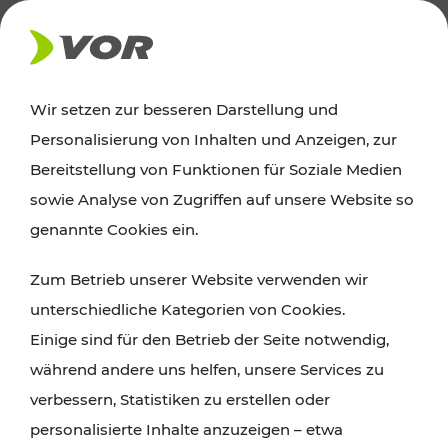
AKTUELLES
Wir setzen zur besseren Darstellung und
Personalisierung von Inhalten und Anzeigen, zur
Ausflugstipps
Bereitstellung von Funktionen für Soziale Medien
sowie Analyse von Zugriffen auf unsere Website so
Wien, Niederösterreich und das Burgenland
genannte Cookies ein.
entdecken: Egal ob Familienabenteuer,
Zum Betrieb unserer Website verwenden wir
Wanderungen, Kultur und Gastronomie,
unterschiedliche Kategorien von Cookies.
Radtouren oder purer Naturgenuss – viele
Einige sind für den Betrieb der Seite notwendig,
Attraktionen sind mit den Ticket- und Fahrplan-
während andere uns helfen, unsere Services zu
Angeboten des VOR gut und schnell erreichbar.
verbessern, Statistiken zu erstellen oder
personalisierte Inhalte anzuzeigen – etwa
ROUTE PLANEN