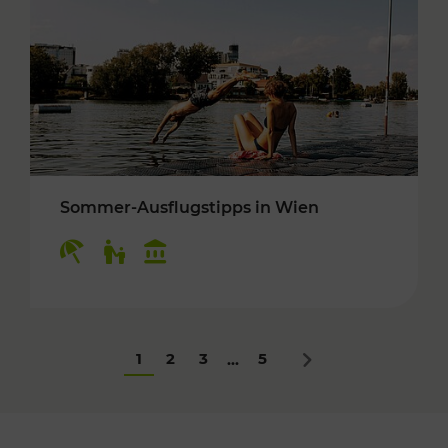
Sommer-Ausflugstipps in Wien
Kategorien: Erholung, Für Kinder, Kulturangeb
1
2
3
5
...
Nächstes