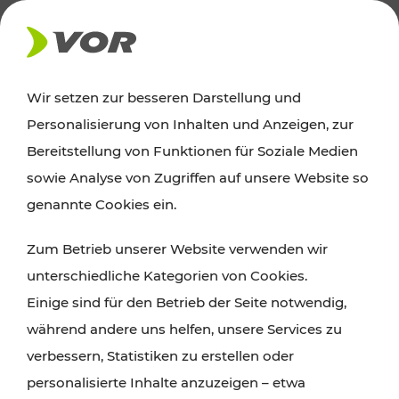
AKTUELLES
Wir setzen zur besseren Darstellung und
Personalisierung von Inhalten und Anzeigen, zur
Ausflugstipps
Bereitstellung von Funktionen für Soziale Medien
sowie Analyse von Zugriffen auf unsere Website so
Wien, Niederösterreich und das Burgenland
genannte Cookies ein.
entdecken: Egal ob Familienabenteuer,
Zum Betrieb unserer Website verwenden wir
Wanderungen, Kultur und Gastronomie,
unterschiedliche Kategorien von Cookies.
Radtouren oder purer Naturgenuss – viele
Einige sind für den Betrieb der Seite notwendig,
Attraktionen sind mit den Ticket- und Fahrplan-
während andere uns helfen, unsere Services zu
Angeboten des VOR gut und schnell erreichbar.
verbessern, Statistiken zu erstellen oder
personalisierte Inhalte anzuzeigen – etwa
ROUTE PLANEN