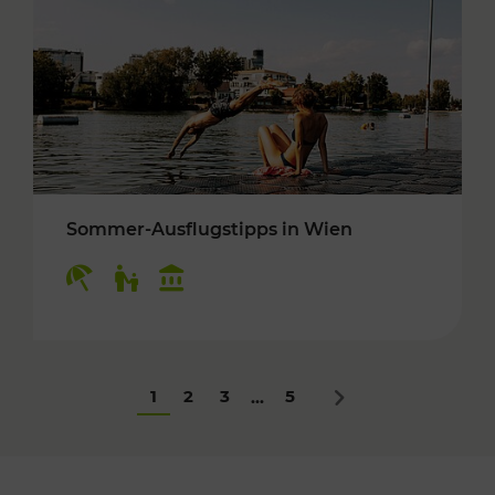
Sommer-Ausflugstipps in Wien
Kategorien: Erholung, Für Kinder, Kulturangeb
1
2
3
5
...
Nächstes