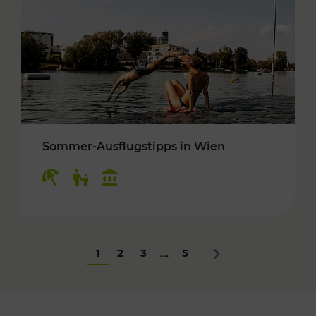
Sommer-Ausflugstipps in Wien
Kategorien: Erholung, Für Kinder, Kulturangeb
1
2
3
5
...
Nächstes