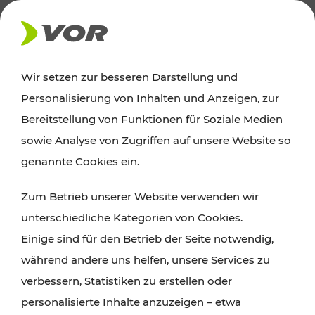
AKTUELLES
Wir setzen zur besseren Darstellung und
Personalisierung von Inhalten und Anzeigen, zur
Ausflugstipps
Bereitstellung von Funktionen für Soziale Medien
sowie Analyse von Zugriffen auf unsere Website so
Wien, Niederösterreich und das Burgenland
genannte Cookies ein.
entdecken: Egal ob Familienabenteuer,
Zum Betrieb unserer Website verwenden wir
Wanderungen, Kultur und Gastronomie,
unterschiedliche Kategorien von Cookies.
Radtouren oder purer Naturgenuss – viele
Einige sind für den Betrieb der Seite notwendig,
Attraktionen sind mit den Ticket- und Fahrplan-
während andere uns helfen, unsere Services zu
Angeboten des VOR gut und schnell erreichbar.
verbessern, Statistiken zu erstellen oder
personalisierte Inhalte anzuzeigen – etwa
ROUTE PLANEN