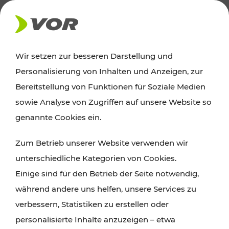
AKTUELLES
Wir setzen zur besseren Darstellung und
Personalisierung von Inhalten und Anzeigen, zur
Ausflugstipps
Bereitstellung von Funktionen für Soziale Medien
sowie Analyse von Zugriffen auf unsere Website so
Wien, Niederösterreich und das Burgenland
genannte Cookies ein.
entdecken: Egal ob Familienabenteuer,
Zum Betrieb unserer Website verwenden wir
Wanderungen, Kultur und Gastronomie,
unterschiedliche Kategorien von Cookies.
Radtouren oder purer Naturgenuss – viele
Einige sind für den Betrieb der Seite notwendig,
Attraktionen sind mit den Ticket- und Fahrplan-
während andere uns helfen, unsere Services zu
Angeboten des VOR gut und schnell erreichbar.
verbessern, Statistiken zu erstellen oder
personalisierte Inhalte anzuzeigen – etwa
ROUTE PLANEN