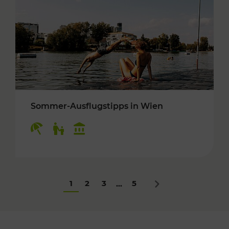
Sommer-Ausflugstipps in Wien
Kategorien: Erholung, Für Kinder, Kulturangeb
1
2
3
5
...
Nächstes