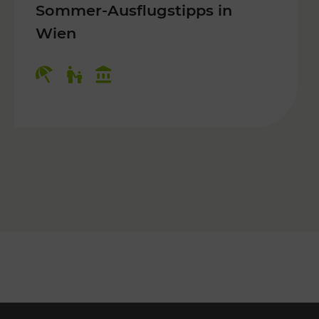
Sommer-Ausflugstipps in
Wien
r Kinder, Kulturangebot
Kategorien: Erholung, Für Kinder, K