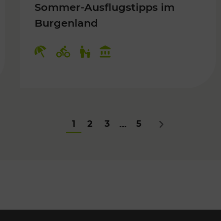
Sommer-Ausflugstipps im
Burgenland
Für Kinder
Kategorien: Erholung, Radwege, Fü
1
2
3
5
...
Nächstes