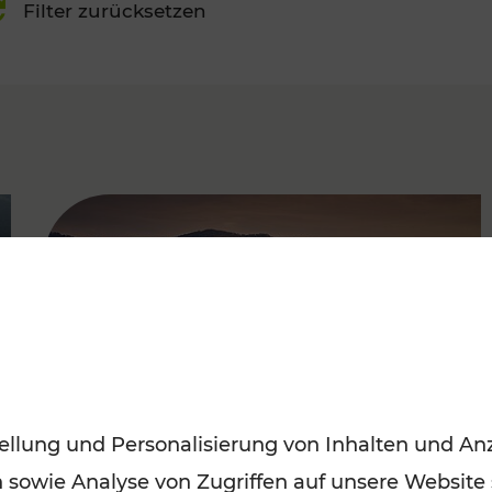
Filter zurücksetzen
FAMOUS
ellung und Personalisierung von Inhalten und Anz
n sowie Analyse von Zugriffen auf unsere Website
Frühling entdecken: Mit den