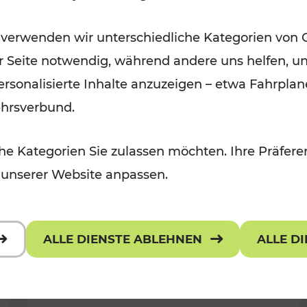
Öffis im VOR zu den schönsten
 verwenden wir unterschiedliche Kategorien von 
r, Kulturangebot
Ausflugszielen
er Seite notwendig, während andere uns helfen, un
Kategorien: Erholung
 personalisierte Inhalte anzuzeigen – etwa Fahrp
ehrsverbund.
e Kategorien Sie zulassen möchten. Ihre Präferen
 unserer Website anpassen.
ALLE DIENSTE ABLEHNEN
ALLE D