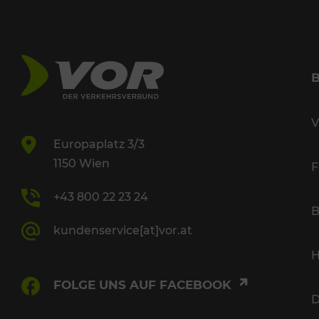
V
Europaplatz 3/3
1150 Wien
F
+43 800 22 23 24
B
kundenservice[at]vor.at
H
FOLGE UNS AUF FACEBOOK
D