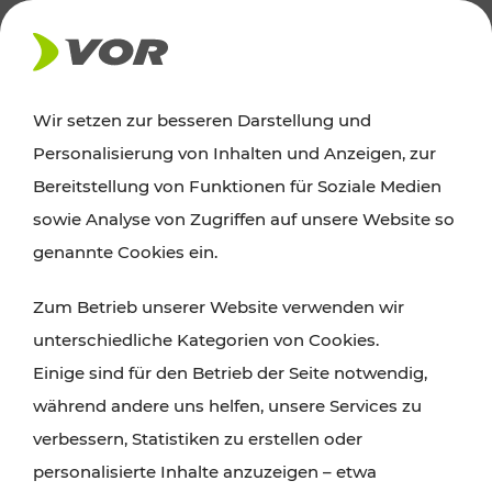
AKTUELLES
Wir setzen zur besseren Darstellung und
Personalisierung von Inhalten und Anzeigen, zur
Ausflugstipps
Bereitstellung von Funktionen für Soziale Medien
sowie Analyse von Zugriffen auf unsere Website so
Wien, Niederösterreich und das Burgenland
genannte Cookies ein.
entdecken: Egal ob Familienabenteuer,
Zum Betrieb unserer Website verwenden wir
Wanderungen, Kultur und Gastronomie,
unterschiedliche Kategorien von Cookies.
Radtouren oder purer Naturgenuss – viele
Einige sind für den Betrieb der Seite notwendig,
Attraktionen sind mit den Ticket- und Fahrplan-
während andere uns helfen, unsere Services zu
Angeboten des VOR gut und schnell erreichbar.
verbessern, Statistiken zu erstellen oder
personalisierte Inhalte anzuzeigen – etwa
ROUTE PLANEN