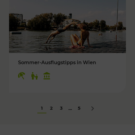
Sommer-Ausflugstipps in Wien
Kategorien: Erholung, Für Kinder, Kulturangeb
1
2
3
5
...
Nächstes