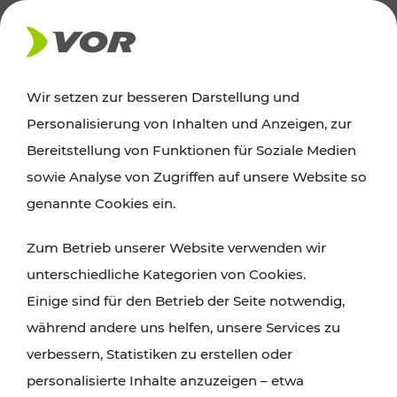
AKTUELLES
Wir setzen zur besseren Darstellung und
Personalisierung von Inhalten und Anzeigen, zur
Ausflugstipps
Bereitstellung von Funktionen für Soziale Medien
sowie Analyse von Zugriffen auf unsere Website so
Wien, Niederösterreich und das Burgenland
genannte Cookies ein.
entdecken: Egal ob Familienabenteuer,
Zum Betrieb unserer Website verwenden wir
Wanderungen, Kultur und Gastronomie,
unterschiedliche Kategorien von Cookies.
Radtouren oder purer Naturgenuss – viele
Einige sind für den Betrieb der Seite notwendig,
Attraktionen sind mit den Ticket- und Fahrplan-
während andere uns helfen, unsere Services zu
Angeboten des VOR gut und schnell erreichbar.
verbessern, Statistiken zu erstellen oder
personalisierte Inhalte anzuzeigen – etwa
ROUTE PLANEN