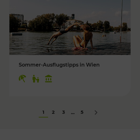
Sommer-Ausflugstipps in Wien
Kategorien: Erholung, Für Kinder, Kulturangeb
1
2
3
5
...
Nächstes