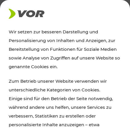
AKTUELLES
Wir setzen zur besseren Darstellung und
Personalisierung von Inhalten und Anzeigen, zur
Ausflugstipps
Bereitstellung von Funktionen für Soziale Medien
sowie Analyse von Zugriffen auf unsere Website so
Wien, Niederösterreich und das Burgenland
genannte Cookies ein.
entdecken: Egal ob Familienabenteuer,
Zum Betrieb unserer Website verwenden wir
Wanderungen, Kultur und Gastronomie,
unterschiedliche Kategorien von Cookies.
Radtouren oder purer Naturgenuss – viele
Einige sind für den Betrieb der Seite notwendig,
Attraktionen sind mit den Ticket- und Fahrplan-
während andere uns helfen, unsere Services zu
Angeboten des VOR gut und schnell erreichbar.
verbessern, Statistiken zu erstellen oder
personalisierte Inhalte anzuzeigen – etwa
ROUTE PLANEN