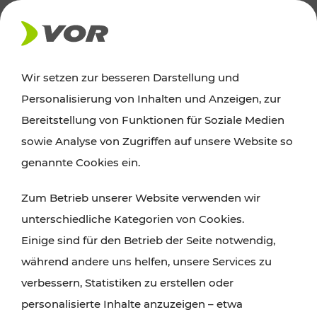
AKTUELLES
Wir setzen zur besseren Darstellung und
Personalisierung von Inhalten und Anzeigen, zur
Ausflugstipps
Bereitstellung von Funktionen für Soziale Medien
sowie Analyse von Zugriffen auf unsere Website so
Wien, Niederösterreich und das Burgenland
genannte Cookies ein.
entdecken: Egal ob Familienabenteuer,
Zum Betrieb unserer Website verwenden wir
Wanderungen, Kultur und Gastronomie,
unterschiedliche Kategorien von Cookies.
Radtouren oder purer Naturgenuss – viele
Einige sind für den Betrieb der Seite notwendig,
Attraktionen sind mit den Ticket- und Fahrplan-
während andere uns helfen, unsere Services zu
Angeboten des VOR gut und schnell erreichbar.
verbessern, Statistiken zu erstellen oder
personalisierte Inhalte anzuzeigen – etwa
ROUTE PLANEN