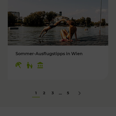
Sommer-Ausflugstipps in Wien
Kategorien: Erholung, Für Kinder, Kulturangeb
1
2
3
5
...
Nächstes