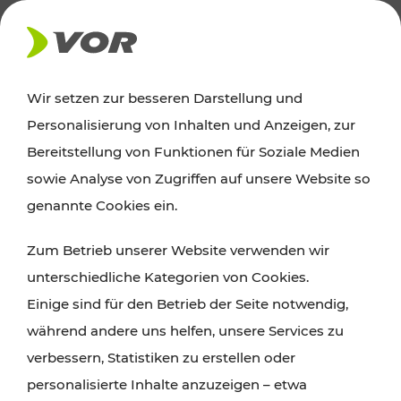
AKTUELLES
Wir setzen zur besseren Darstellung und
Personalisierung von Inhalten und Anzeigen, zur
Ausflugstipps
Bereitstellung von Funktionen für Soziale Medien
sowie Analyse von Zugriffen auf unsere Website so
Wien, Niederösterreich und das Burgenland
genannte Cookies ein.
entdecken: Egal ob Familienabenteuer,
Zum Betrieb unserer Website verwenden wir
Wanderungen, Kultur und Gastronomie,
unterschiedliche Kategorien von Cookies.
Radtouren oder purer Naturgenuss – viele
Einige sind für den Betrieb der Seite notwendig,
Attraktionen sind mit den Ticket- und Fahrplan-
während andere uns helfen, unsere Services zu
Angeboten des VOR gut und schnell erreichbar.
verbessern, Statistiken zu erstellen oder
personalisierte Inhalte anzuzeigen – etwa
ROUTE PLANEN