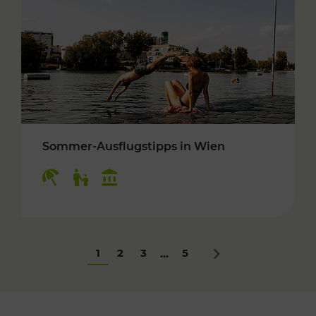
Sommer-Ausflugstipps in Wien
Kategorien: Erholung, Für Kinder, Kulturangeb
1
2
3
5
...
Nächstes