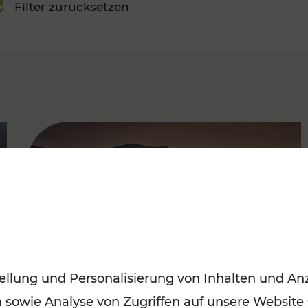
Filter zurücksetzen
FAMOUS
ellung und Personalisierung von Inhalten und Anz
n sowie Analyse von Zugriffen auf unsere Website
Frühling entdecken: Mit den