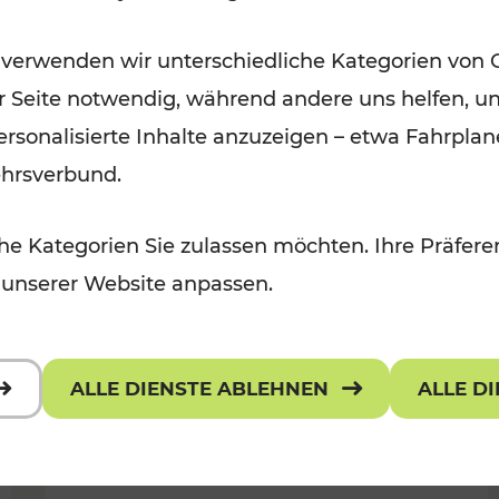
Öffis im VOR zu den schönsten
 verwenden wir unterschiedliche Kategorien von 
r, Kulturangebot
Ausflugszielen
er Seite notwendig, während andere uns helfen, un
Kategorien: Erholung
 personalisierte Inhalte anzuzeigen – etwa Fahrp
ehrsverbund.
e Kategorien Sie zulassen möchten. Ihre Präferen
 unserer Website anpassen.
ALLE DIENSTE ABLEHNEN
ALLE D