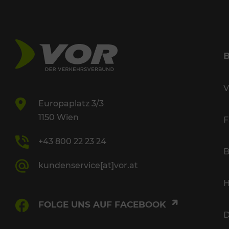
V
Europaplatz 3/3
1150 Wien
F
+43 800 22 23 24
B
kundenservice[at]vor.at
H
FOLGE UNS AUF FACEBOOK
D