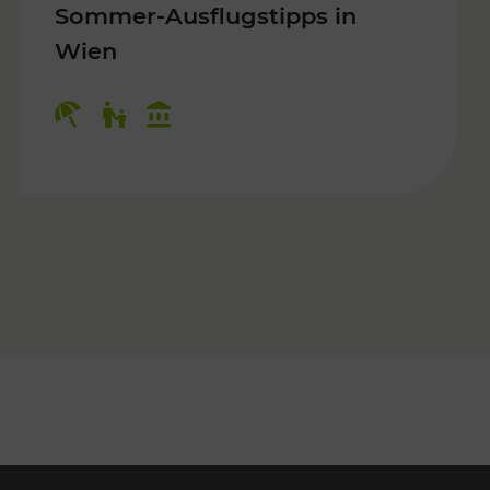
Sommer-Ausflugstipps in
Wien
r Kinder, Kulturangebot
Kategorien: Erholung, Für Kinder, K