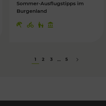
Sommer-Ausflugstipps im
Burgenland
Für Kinder
Kategorien: Erholung, Radwege, Fü
1
2
3
5
...
Nächstes