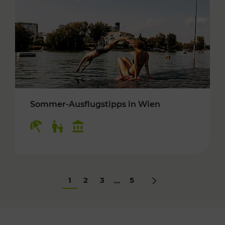
Sommer-Ausflugstipps in Wien
Kategorien: Erholung, Für Kinder, Kulturangeb
1
2
3
5
...
Nächstes