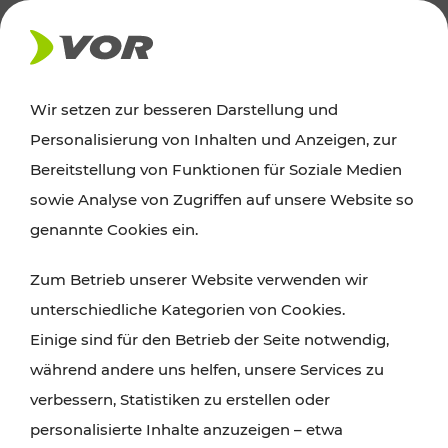
AKTUELLES
Wir setzen zur besseren Darstellung und
Personalisierung von Inhalten und Anzeigen, zur
Ausflugstipps
Bereitstellung von Funktionen für Soziale Medien
sowie Analyse von Zugriffen auf unsere Website so
Wien, Niederösterreich und das Burgenland
genannte Cookies ein.
entdecken: Egal ob Familienabenteuer,
Zum Betrieb unserer Website verwenden wir
Wanderungen, Kultur und Gastronomie,
unterschiedliche Kategorien von Cookies.
Radtouren oder purer Naturgenuss – viele
Einige sind für den Betrieb der Seite notwendig,
Attraktionen sind mit den Ticket- und Fahrplan-
während andere uns helfen, unsere Services zu
Angeboten des VOR gut und schnell erreichbar.
verbessern, Statistiken zu erstellen oder
personalisierte Inhalte anzuzeigen – etwa
ROUTE PLANEN