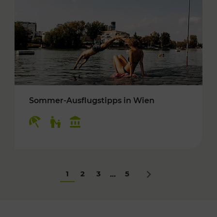
Sommer-Ausflugstipps in Wien
Kategorien: Erholung, Für Kinder, Kulturangeb
1
2
3
5
...
Nächstes