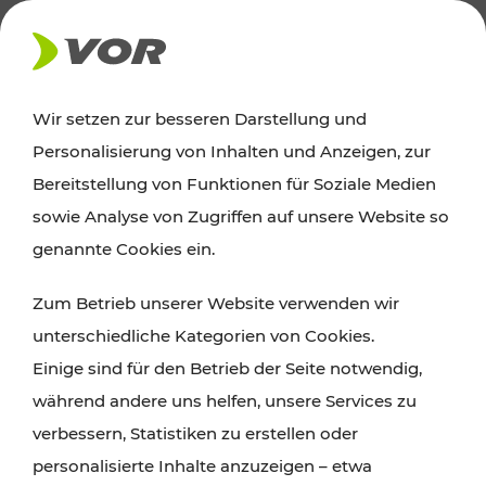
AKTUELLES
Wir setzen zur besseren Darstellung und
Personalisierung von Inhalten und Anzeigen, zur
Ausflugstipps
Bereitstellung von Funktionen für Soziale Medien
sowie Analyse von Zugriffen auf unsere Website so
Wien, Niederösterreich und das Burgenland
genannte Cookies ein.
entdecken: Egal ob Familienabenteuer,
Zum Betrieb unserer Website verwenden wir
Wanderungen, Kultur und Gastronomie,
unterschiedliche Kategorien von Cookies.
Radtouren oder purer Naturgenuss – viele
Einige sind für den Betrieb der Seite notwendig,
Attraktionen sind mit den Ticket- und Fahrplan-
während andere uns helfen, unsere Services zu
Angeboten des VOR gut und schnell erreichbar.
verbessern, Statistiken zu erstellen oder
personalisierte Inhalte anzuzeigen – etwa
ROUTE PLANEN