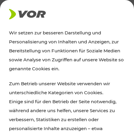
AKTUELLES
Wir setzen zur besseren Darstellung und
Personalisierung von Inhalten und Anzeigen, zur
Ausflugstipps
Bereitstellung von Funktionen für Soziale Medien
sowie Analyse von Zugriffen auf unsere Website so
Wien, Niederösterreich und das Burgenland
genannte Cookies ein.
entdecken: Egal ob Familienabenteuer,
Zum Betrieb unserer Website verwenden wir
Wanderungen, Kultur und Gastronomie,
unterschiedliche Kategorien von Cookies.
Radtouren oder purer Naturgenuss – viele
Einige sind für den Betrieb der Seite notwendig,
Attraktionen sind mit den Ticket- und Fahrplan-
während andere uns helfen, unsere Services zu
Angeboten des VOR gut und schnell erreichbar.
verbessern, Statistiken zu erstellen oder
personalisierte Inhalte anzuzeigen – etwa
ROUTE PLANEN