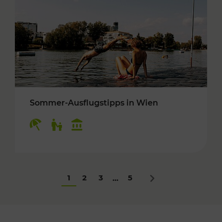
Sommer-Ausflugstipps in Wien
Kategorien: Erholung, Für Kinder, Kulturangeb
1
2
3
5
...
Nächstes