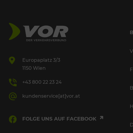
V
Europaplatz 3/3
1150 Wien
F
+43 800 22 23 24
B
kundenservice[at]vor.at
H
FOLGE UNS AUF FACEBOOK
D