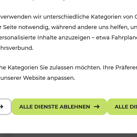
Öffis im VOR zu den schönsten
 verwenden wir unterschiedliche Kategorien von 
r, Kulturangebot
Ausflugszielen
er Seite notwendig, während andere uns helfen, un
Kategorien: Erholung
 personalisierte Inhalte anzuzeigen – etwa Fahrp
ehrsverbund.
e Kategorien Sie zulassen möchten. Ihre Präferen
 unserer Website anpassen.
ALLE DIENSTE ABLEHNEN
ALLE D