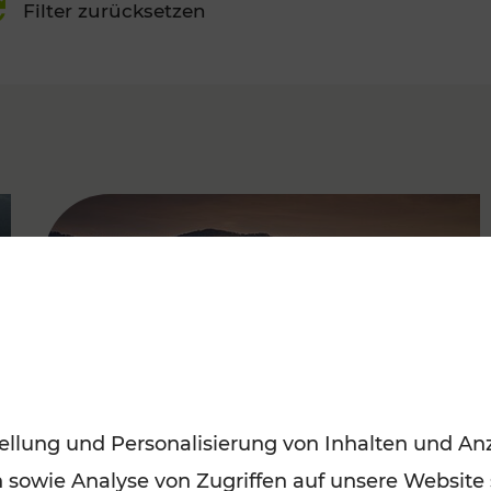
Filter zurücksetzen
FAMOUS
ellung und Personalisierung von Inhalten und Anz
n sowie Analyse von Zugriffen auf unsere Website
Frühling entdecken: Mit den