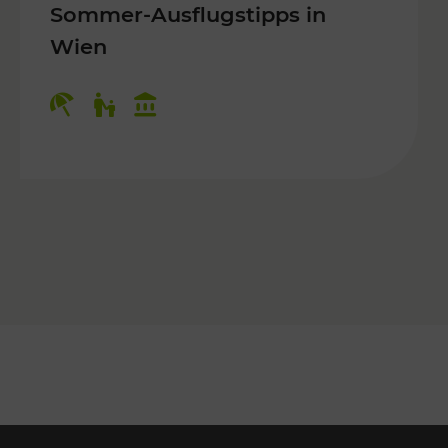
Sommer-Ausflugstipps in
Wien
r Kinder, Kulturangebot
Kategorien: Erholung, Für Kinder, K