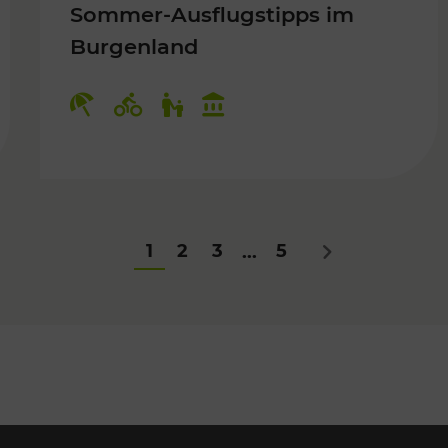
Sommer-Ausflugstipps im
Burgenland
Für Kinder
Kategorien: Erholung, Radwege, Fü
1
2
3
5
...
Nächstes