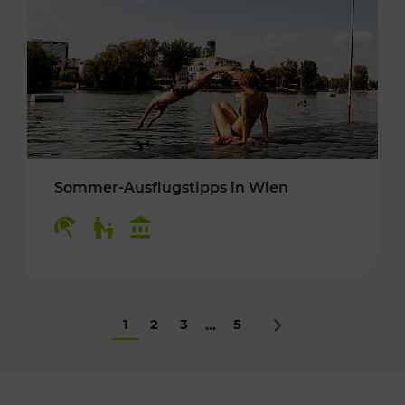
Sommer-Ausflugstipps in Wien
Kategorien: Erholung, Für Kinder, Kulturangeb
1
2
3
5
...
Nächstes