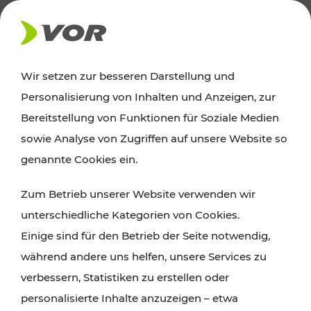
AKTUELLES
Wir setzen zur besseren Darstellung und
Personalisierung von Inhalten und Anzeigen, zur
Ausflugstipps
Bereitstellung von Funktionen für Soziale Medien
sowie Analyse von Zugriffen auf unsere Website so
Wien, Niederösterreich und das Burgenland
genannte Cookies ein.
entdecken: Egal ob Familienabenteuer,
Zum Betrieb unserer Website verwenden wir
Wanderungen, Kultur und Gastronomie,
unterschiedliche Kategorien von Cookies.
Radtouren oder purer Naturgenuss – viele
Einige sind für den Betrieb der Seite notwendig,
Attraktionen sind mit den Ticket- und Fahrplan-
während andere uns helfen, unsere Services zu
Angeboten des VOR gut und schnell erreichbar.
verbessern, Statistiken zu erstellen oder
personalisierte Inhalte anzuzeigen – etwa
ROUTE PLANEN