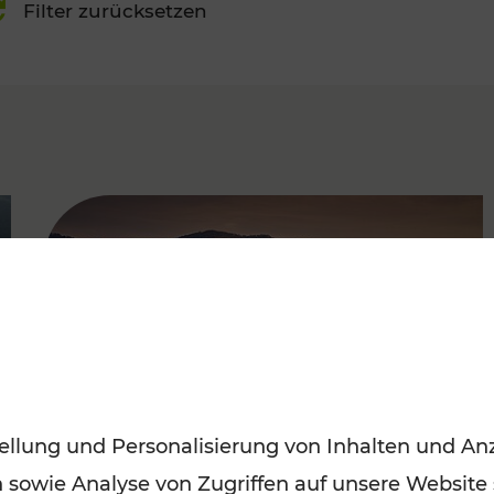
Filter zurücksetzen
FAMOUS
ellung und Personalisierung von Inhalten und Anz
n sowie Analyse von Zugriffen auf unsere Website
Frühling entdecken: Mit den