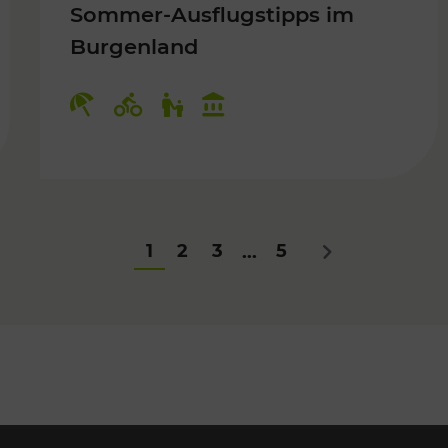
Sommer-Ausflugstipps im
Burgenland
Für Kinder
Kategorien: Erholung, Radwege, Fü
1
2
3
5
...
Nächstes