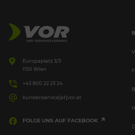
V
Europaplatz 3/3
1150 Wien
F
+43 800 22 23 24
B
kundenservice[at]vor.at
H
FOLGE UNS AUF FACEBOOK
D