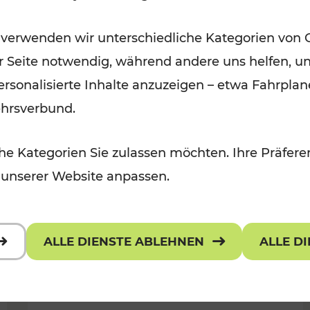
Öffis im VOR zu den schönsten
 verwenden wir unterschiedliche Kategorien von 
r, Kulturangebot
Ausflugszielen
er Seite notwendig, während andere uns helfen, un
Kategorien: Erholung
 personalisierte Inhalte anzuzeigen – etwa Fahrp
ehrsverbund.
e Kategorien Sie zulassen möchten. Ihre Präferen
 unserer Website anpassen.
ALLE DIENSTE ABLEHNEN
ALLE D