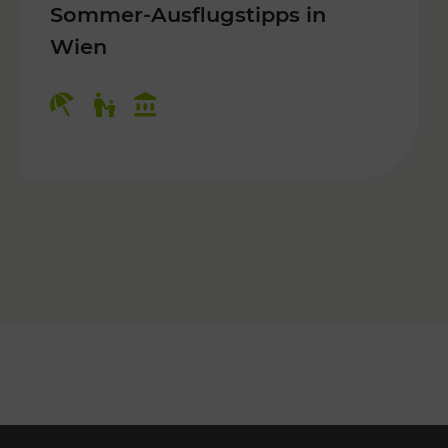
Sommer-Ausflugstipps in
Wien
r Kinder, Kulturangebot
Kategorien: Erholung, Für Kinder, K