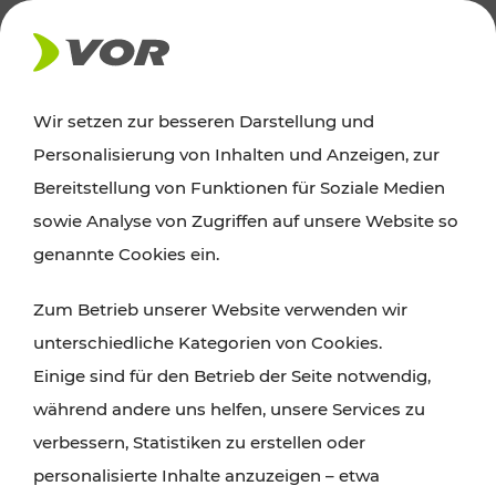
AKTUELLES
Wir setzen zur besseren Darstellung und
Personalisierung von Inhalten und Anzeigen, zur
Ausflugstipps
Bereitstellung von Funktionen für Soziale Medien
sowie Analyse von Zugriffen auf unsere Website so
Wien, Niederösterreich und das Burgenland
genannte Cookies ein.
entdecken: Egal ob Familienabenteuer,
Zum Betrieb unserer Website verwenden wir
Wanderungen, Kultur und Gastronomie,
unterschiedliche Kategorien von Cookies.
Radtouren oder purer Naturgenuss – viele
Einige sind für den Betrieb der Seite notwendig,
Attraktionen sind mit den Ticket- und Fahrplan-
während andere uns helfen, unsere Services zu
Angeboten des VOR gut und schnell erreichbar.
verbessern, Statistiken zu erstellen oder
personalisierte Inhalte anzuzeigen – etwa
ROUTE PLANEN