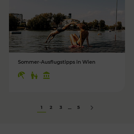
Sommer-Ausflugstipps in Wien
Kategorien: Erholung, Für Kinder, Kulturangeb
1
2
3
5
...
Nächstes