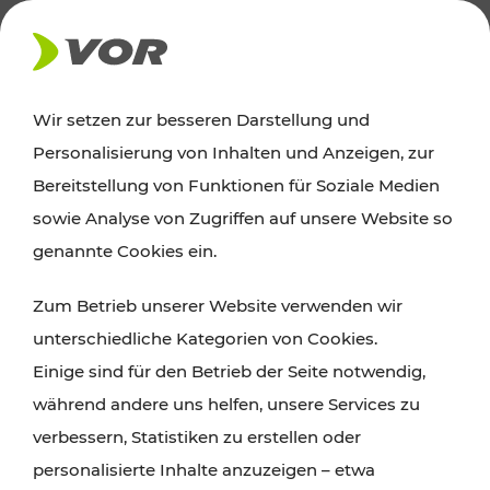
AKTUELLES
Wir setzen zur besseren Darstellung und
Personalisierung von Inhalten und Anzeigen, zur
Ausflugstipps
Bereitstellung von Funktionen für Soziale Medien
sowie Analyse von Zugriffen auf unsere Website so
Wien, Niederösterreich und das Burgenland
genannte Cookies ein.
entdecken: Egal ob Familienabenteuer,
Zum Betrieb unserer Website verwenden wir
Wanderungen, Kultur und Gastronomie,
unterschiedliche Kategorien von Cookies.
Radtouren oder purer Naturgenuss – viele
Einige sind für den Betrieb der Seite notwendig,
Attraktionen sind mit den Ticket- und Fahrplan-
während andere uns helfen, unsere Services zu
Angeboten des VOR gut und schnell erreichbar.
verbessern, Statistiken zu erstellen oder
personalisierte Inhalte anzuzeigen – etwa
ROUTE PLANEN