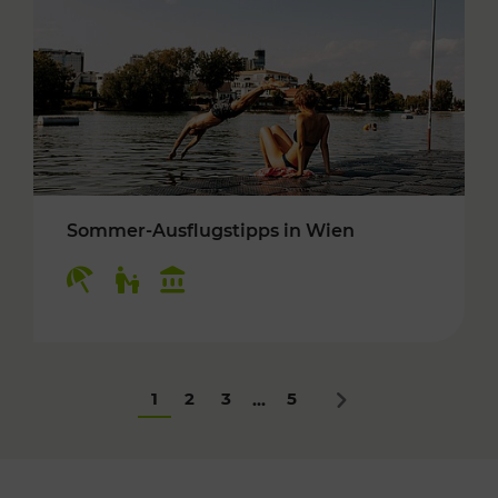
Sommer-Ausflugstipps in Wien
Kategorien: Erholung, Für Kinder, Kulturangeb
1
2
3
5
...
Nächstes