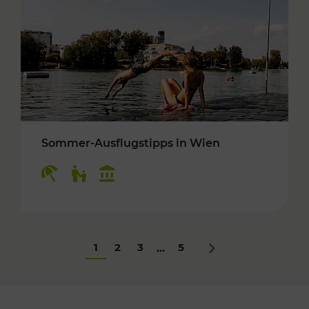
Sommer-Ausflugstipps in Wien
Kategorien: Erholung, Für Kinder, Kulturangeb
1
2
3
5
...
Nächstes