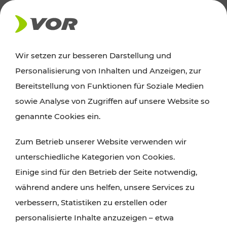
AKTUELLES
Wir setzen zur besseren Darstellung und
Personalisierung von Inhalten und Anzeigen, zur
Ausflugstipps
Bereitstellung von Funktionen für Soziale Medien
sowie Analyse von Zugriffen auf unsere Website so
Wien, Niederösterreich und das Burgenland
genannte Cookies ein.
entdecken: Egal ob Familienabenteuer,
Zum Betrieb unserer Website verwenden wir
Wanderungen, Kultur und Gastronomie,
unterschiedliche Kategorien von Cookies.
Radtouren oder purer Naturgenuss – viele
Einige sind für den Betrieb der Seite notwendig,
Attraktionen sind mit den Ticket- und Fahrplan-
während andere uns helfen, unsere Services zu
Angeboten des VOR gut und schnell erreichbar.
verbessern, Statistiken zu erstellen oder
personalisierte Inhalte anzuzeigen – etwa
ROUTE PLANEN