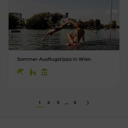
Sommer-Ausflugstipps in Wien
Kategorien: Erholung, Für Kinder, Kulturangeb
1
2
3
5
...
Nächstes