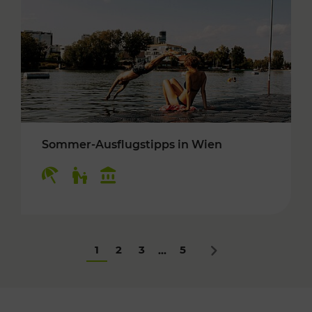
Sommer-Ausflugstipps in Wien
Kategorien: Erholung, Für Kinder, Kulturangeb
1
2
3
5
...
Nächstes