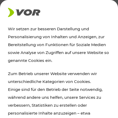
AKTUELLES
Wir setzen zur besseren Darstellung und
Personalisierung von Inhalten und Anzeigen, zur
Ausflugstipps
Bereitstellung von Funktionen für Soziale Medien
sowie Analyse von Zugriffen auf unsere Website so
Wien, Niederösterreich und das Burgenland
genannte Cookies ein.
entdecken: Egal ob Familienabenteuer,
Zum Betrieb unserer Website verwenden wir
Wanderungen, Kultur und Gastronomie,
unterschiedliche Kategorien von Cookies.
Radtouren oder purer Naturgenuss – viele
Einige sind für den Betrieb der Seite notwendig,
Attraktionen sind mit den Ticket- und Fahrplan-
während andere uns helfen, unsere Services zu
Angeboten des VOR gut und schnell erreichbar.
verbessern, Statistiken zu erstellen oder
personalisierte Inhalte anzuzeigen – etwa
ROUTE PLANEN