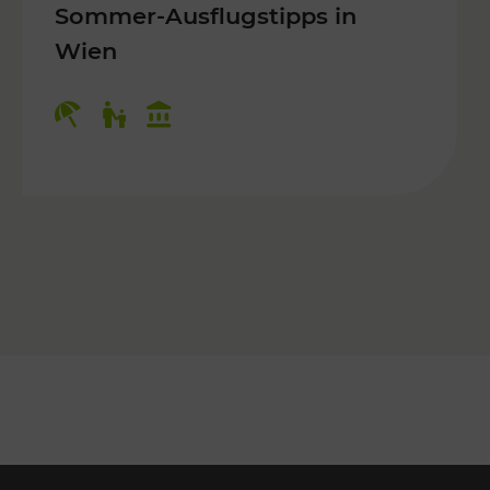
Sommer-Ausflugstipps in
Wien
r Kinder, Kulturangebot
Kategorien: Erholung, Für Kinder, K