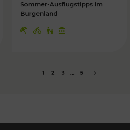
Sommer-Ausflugstipps im
Burgenland
Für Kinder
Kategorien: Erholung, Radwege, Fü
1
2
3
5
...
Nächstes