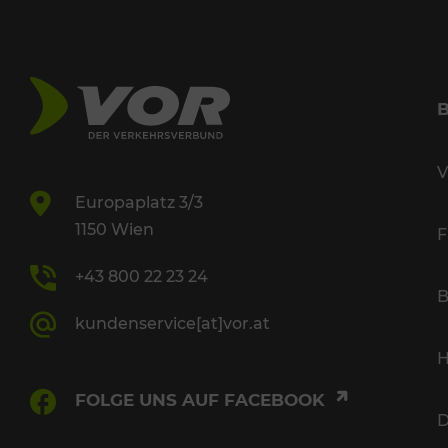
V
Europaplatz 3/3
1150 Wien
F
+43 800 22 23 24
B
kundenservice[at]vor.at
H
FOLGE UNS AUF FACEBOOK
D