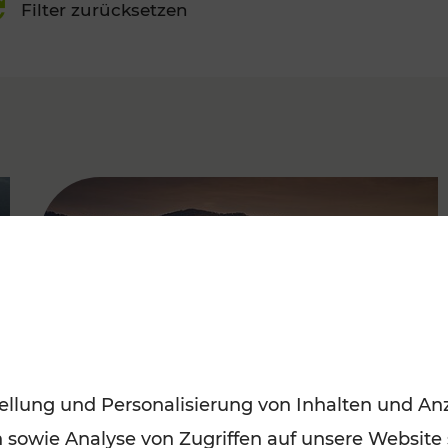
Filter zurücksetzen
FAMOUS
ellung und Personalisierung von Inhalten und Anz
n sowie Analyse von Zugriffen auf unsere Website
Frühling entdecken: Mit den