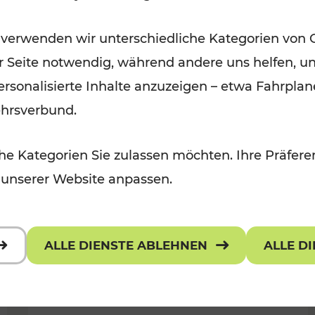
Öffis im VOR zu den schönsten
 verwenden wir unterschiedliche Kategorien von 
r, Kulturangebot
Ausflugszielen
er Seite notwendig, während andere uns helfen, un
Kategorien: Erholung
 personalisierte Inhalte anzuzeigen – etwa Fahrp
ehrsverbund.
e Kategorien Sie zulassen möchten. Ihre Präferen
 unserer Website anpassen.
ALLE DIENSTE ABLEHNEN
ALLE D