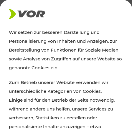
AKTUELLES
Wir setzen zur besseren Darstellung und
Personalisierung von Inhalten und Anzeigen, zur
Ausflugstipps
Bereitstellung von Funktionen für Soziale Medien
sowie Analyse von Zugriffen auf unsere Website so
Wien, Niederösterreich und das Burgenland
genannte Cookies ein.
entdecken: Egal ob Familienabenteuer,
Zum Betrieb unserer Website verwenden wir
Wanderungen, Kultur und Gastronomie,
unterschiedliche Kategorien von Cookies.
Radtouren oder purer Naturgenuss – viele
Einige sind für den Betrieb der Seite notwendig,
Attraktionen sind mit den Ticket- und Fahrplan-
während andere uns helfen, unsere Services zu
Angeboten des VOR gut und schnell erreichbar.
verbessern, Statistiken zu erstellen oder
personalisierte Inhalte anzuzeigen – etwa
ROUTE PLANEN