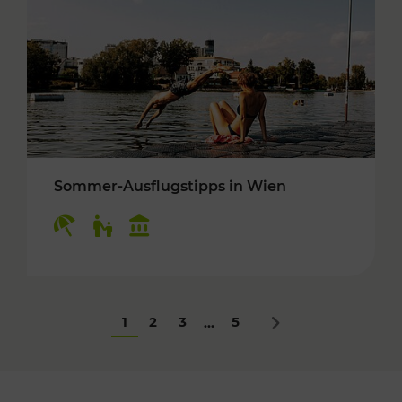
Sommer-Ausflugstipps in Wien
Kategorien: Erholung, Für Kinder, Kulturangeb
1
2
3
5
...
Nächstes