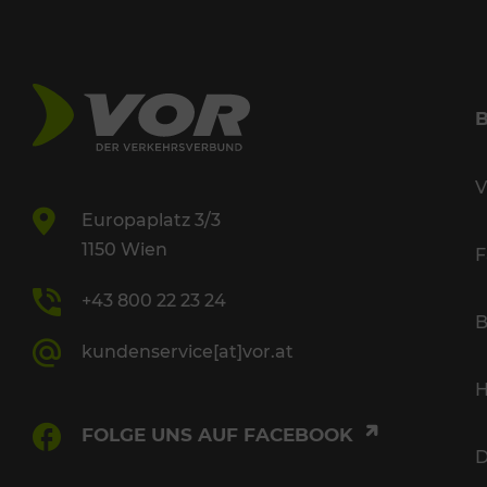
V
Europaplatz 3/3
1150 Wien
F
+43 800 22 23 24
B
kundenservice[at]vor.at
H
FOLGE UNS AUF FACEBOOK
D