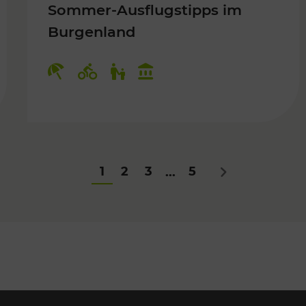
Sommer-Ausflugstipps im
Burgenland
Für Kinder
Kategorien: Erholung, Radwege, Fü
1
2
3
5
...
Nächstes