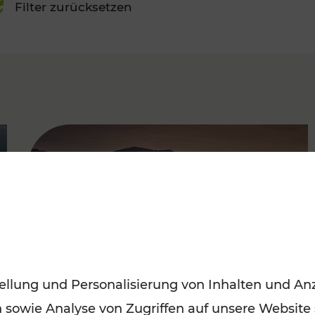
Filter zurücksetzen
FAMOUS
ellung und Personalisierung von Inhalten und Anz
n sowie Analyse von Zugriffen auf unsere Website
Frühling entdecken: Mit den