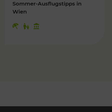
Sommer-Ausflugstipps in
Wien
r Kinder, Kulturangebot
Kategorien: Erholung, Für Kinder, K