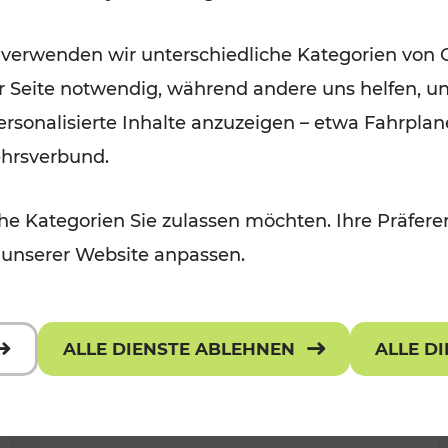
Öffis im VOR zu den schönsten
 verwenden wir unterschiedliche Kategorien von 
r, Kulturangebot
Ausflugszielen
er Seite notwendig, während andere uns helfen, un
Kategorien: Erholung
 personalisierte Inhalte anzuzeigen – etwa Fahrp
ehrsverbund.
e Kategorien Sie zulassen möchten. Ihre Präferen
 unserer Website anpassen.
ALLE DIENSTE ABLEHNEN
ALLE D