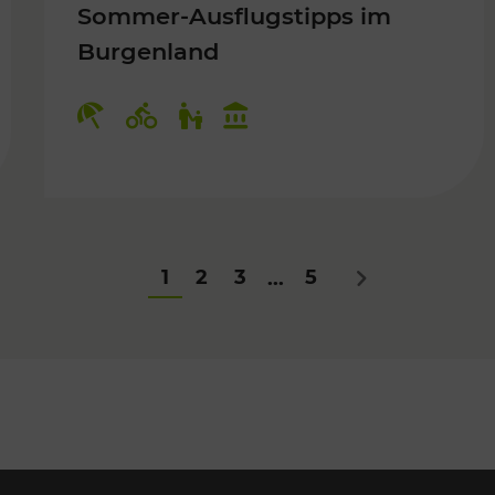
Sommer-Ausflugstipps im
Burgenland
Für Kinder
Kategorien: Erholung, Radwege, Fü
1
2
3
5
...
Nächstes