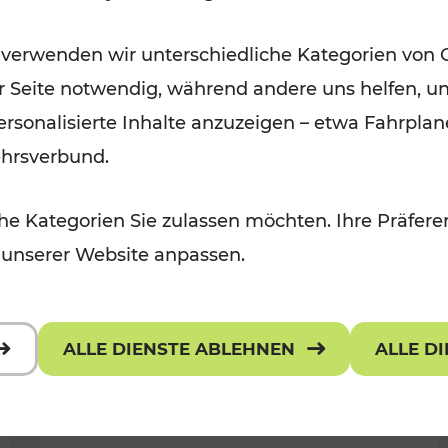
Öffis im VOR zu den schönsten
 verwenden wir unterschiedliche Kategorien von 
r, Kulturangebot
Ausflugszielen
er Seite notwendig, während andere uns helfen, un
Kategorien: Erholung
 personalisierte Inhalte anzuzeigen – etwa Fahrp
ehrsverbund.
e Kategorien Sie zulassen möchten. Ihre Präferen
 unserer Website anpassen.
ALLE DIENSTE ABLEHNEN
ALLE D