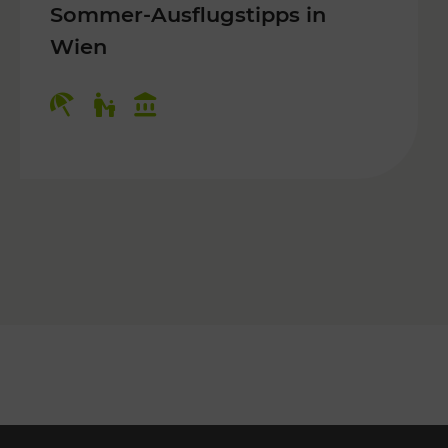
Sommer-Ausflugstipps in
Wien
r Kinder, Kulturangebot
Kategorien: Erholung, Für Kinder, K