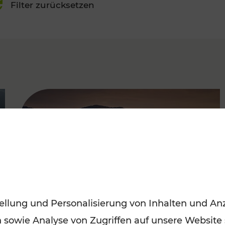
Filter zurücksetzen
FAMOUS
ellung und Personalisierung von Inhalten und Anz
n sowie Analyse von Zugriffen auf unsere Website
Frühling entdecken: Mit den