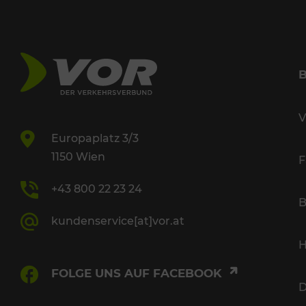
V
Europaplatz 3/3
1150 Wien
F
+43 800 22 23 24
B
kundenservice[at]vor.at
H
FOLGE UNS AUF FACEBOOK
D