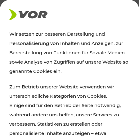
AKTUELLES
Wir setzen zur besseren Darstellung und
Personalisierung von Inhalten und Anzeigen, zur
Ausflugstipps
Bereitstellung von Funktionen für Soziale Medien
sowie Analyse von Zugriffen auf unsere Website so
Wien, Niederösterreich und das Burgenland
genannte Cookies ein.
entdecken: Egal ob Familienabenteuer,
Zum Betrieb unserer Website verwenden wir
Wanderungen, Kultur und Gastronomie,
unterschiedliche Kategorien von Cookies.
Radtouren oder purer Naturgenuss – viele
Einige sind für den Betrieb der Seite notwendig,
Attraktionen sind mit den Ticket- und Fahrplan-
während andere uns helfen, unsere Services zu
Angeboten des VOR gut und schnell erreichbar.
verbessern, Statistiken zu erstellen oder
personalisierte Inhalte anzuzeigen – etwa
ROUTE PLANEN