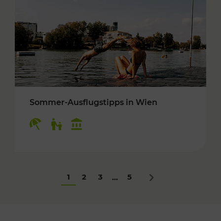
Sommer-Ausflugstipps in Wien
Kategorien: Erholung, Für Kinder, Kulturangeb
1
2
3
5
...
Nächstes