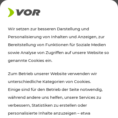
AKTUELLES
Wir setzen zur besseren Darstellung und
Personalisierung von Inhalten und Anzeigen, zur
Ausflugstipps
Bereitstellung von Funktionen für Soziale Medien
sowie Analyse von Zugriffen auf unsere Website so
Wien, Niederösterreich und das Burgenland
genannte Cookies ein.
entdecken: Egal ob Familienabenteuer,
Zum Betrieb unserer Website verwenden wir
Wanderungen, Kultur und Gastronomie,
unterschiedliche Kategorien von Cookies.
Radtouren oder purer Naturgenuss – viele
Einige sind für den Betrieb der Seite notwendig,
Attraktionen sind mit den Ticket- und Fahrplan-
während andere uns helfen, unsere Services zu
Angeboten des VOR gut und schnell erreichbar.
verbessern, Statistiken zu erstellen oder
personalisierte Inhalte anzuzeigen – etwa
ROUTE PLANEN