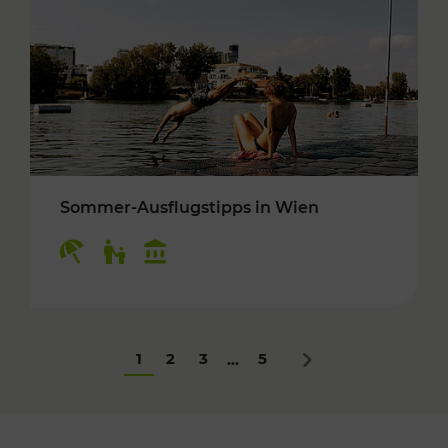
Sommer-Ausflugstipps in Wien
Kategorien: Erholung, Für Kinder, Kulturangeb
1
2
3
5
...
Nächstes