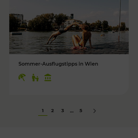
Sommer-Ausflugstipps in Wien
Kategorien: Erholung, Für Kinder, Kulturangeb
1
2
3
5
...
Nächstes