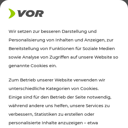
AKTUELLES
Wir setzen zur besseren Darstellung und
Personalisierung von Inhalten und Anzeigen, zur
Ausflugstipps
Bereitstellung von Funktionen für Soziale Medien
sowie Analyse von Zugriffen auf unsere Website so
Wien, Niederösterreich und das Burgenland
genannte Cookies ein.
entdecken: Egal ob Familienabenteuer,
Zum Betrieb unserer Website verwenden wir
Wanderungen, Kultur und Gastronomie,
unterschiedliche Kategorien von Cookies.
Radtouren oder purer Naturgenuss – viele
Einige sind für den Betrieb der Seite notwendig,
Attraktionen sind mit den Ticket- und Fahrplan-
während andere uns helfen, unsere Services zu
Angeboten des VOR gut und schnell erreichbar.
verbessern, Statistiken zu erstellen oder
personalisierte Inhalte anzuzeigen – etwa
ROUTE PLANEN