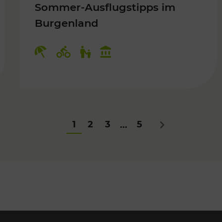
Sommer-Ausflugstipps im
Burgenland
Für Kinder
Kategorien: Erholung, Radwege, Fü
1
2
3
5
...
Nächstes