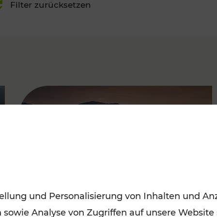
Filter zurücksetzen
FAMOUS
ellung und Personalisierung von Inhalten und Anz
n sowie Analyse von Zugriffen auf unsere Website
Frühling entdecken: Mit den