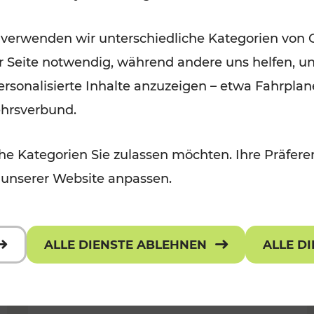
Öffis im VOR zu den schönsten
 verwenden wir unterschiedliche Kategorien von 
r, Kulturangebot
Ausflugszielen
er Seite notwendig, während andere uns helfen, un
Kategorien: Erholung
 personalisierte Inhalte anzuzeigen – etwa Fahrp
ehrsverbund.
e Kategorien Sie zulassen möchten. Ihre Präferen
 unserer Website anpassen.
ALLE DIENSTE ABLEHNEN
ALLE D