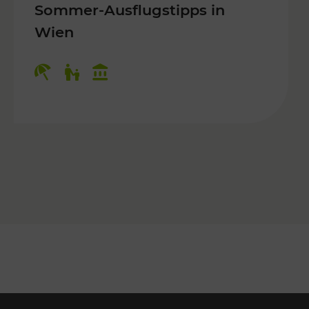
Sommer-Ausflugstipps in
Wien
r Kinder, Kulturangebot
Kategorien: Erholung, Für Kinder, K