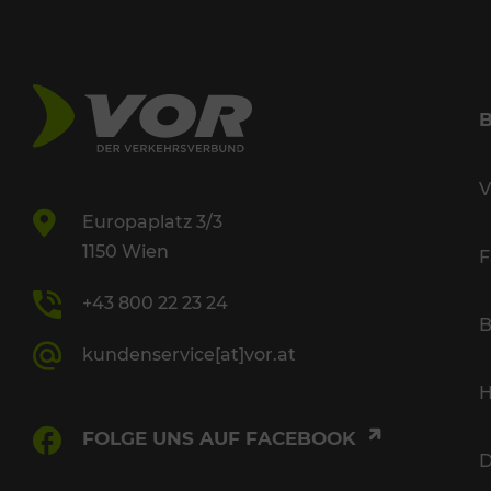
V
Europaplatz 3/3
1150 Wien
F
+43 800 22 23 24
B
kundenservice[at]vor.at
H
FOLGE UNS AUF FACEBOOK
D