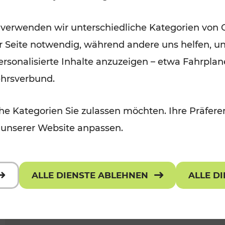
Öffis im VOR zu den schönsten
 verwenden wir unterschiedliche Kategorien von 
r, Kulturangebot
Ausflugszielen
er Seite notwendig, während andere uns helfen, un
Kategorien: Erholung
 personalisierte Inhalte anzuzeigen – etwa Fahrp
ehrsverbund.
e Kategorien Sie zulassen möchten. Ihre Präferen
 unserer Website anpassen.
ALLE DIENSTE ABLEHNEN
ALLE D