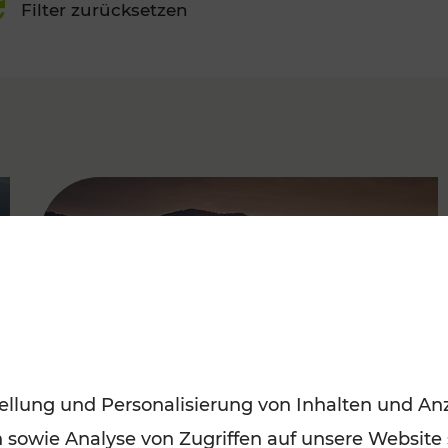
Filter zurücksetzen
FAMOUS
ellung und Personalisierung von Inhalten und Anz
n sowie Analyse von Zugriffen auf unsere Website
Frühling entdecken: Mit den