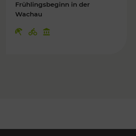
Frühlingsbeginn in der
Wachau
r Kinder, Kulturangebot
Kategorien: Erholung, Radwege, Ku