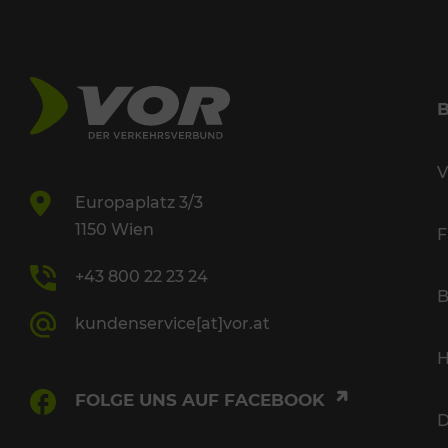
V
Europaplatz 3/3
1150 Wien
F
+43 800 22 23 24
B
kundenservice[at]vor.at
H
FOLGE UNS AUF FACEBOOK
D