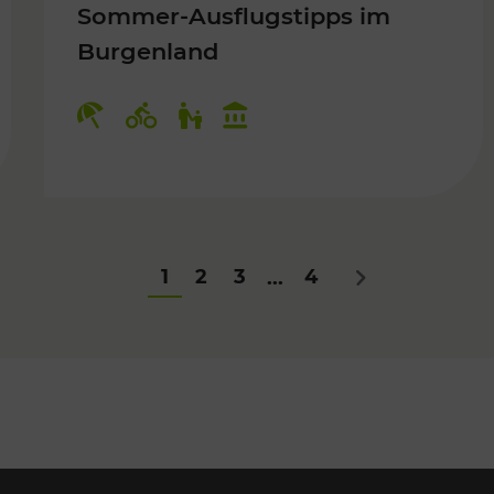
Sommer-Ausflugstipps im
Burgenland
Für Kinder
Kategorien: Erholung, Radwege, Fü
1
2
3
4
...
Nächstes