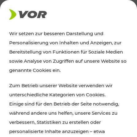
AKTUELLES
Wir setzen zur besseren Darstellung und
Personalisierung von Inhalten und Anzeigen, zur
Ausflugstipps
Bereitstellung von Funktionen für Soziale Medien
sowie Analyse von Zugriffen auf unsere Website so
Wien, Niederösterreich und das Burgenland
genannte Cookies ein.
entdecken: Egal ob Familienabenteuer,
Zum Betrieb unserer Website verwenden wir
Wanderungen, Kultur und Gastronomie,
unterschiedliche Kategorien von Cookies.
Radtouren oder purer Naturgenuss – viele
Einige sind für den Betrieb der Seite notwendig,
Attraktionen sind mit den Ticket- und Fahrplan-
während andere uns helfen, unsere Services zu
Angeboten des VOR gut und schnell erreichbar.
verbessern, Statistiken zu erstellen oder
personalisierte Inhalte anzuzeigen – etwa
ROUTE PLANEN