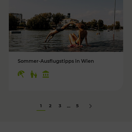
Sommer-Ausflugstipps in Wien
Kategorien: Erholung, Für Kinder, Kulturangeb
1
2
3
5
...
Nächstes