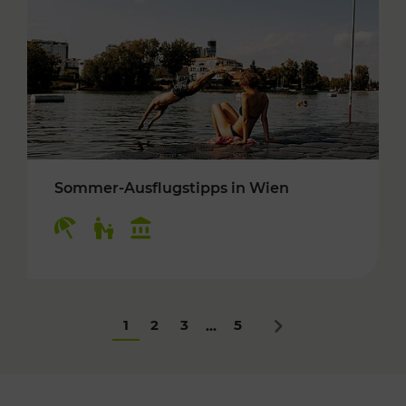
Sommer-Ausflugstipps in Wien
Kategorien: Erholung, Für Kinder, Kulturangeb
1
2
3
5
...
Nächstes