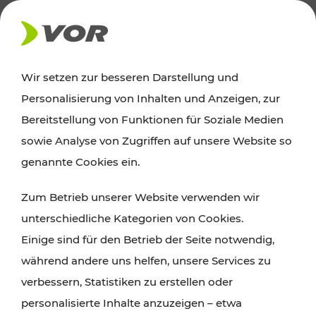
AKTUELLES
Wir setzen zur besseren Darstellung und
Personalisierung von Inhalten und Anzeigen, zur
Ausflugstipps
Bereitstellung von Funktionen für Soziale Medien
sowie Analyse von Zugriffen auf unsere Website so
Wien, Niederösterreich und das Burgenland
genannte Cookies ein.
entdecken: Egal ob Familienabenteuer,
Zum Betrieb unserer Website verwenden wir
Wanderungen, Kultur und Gastronomie,
unterschiedliche Kategorien von Cookies.
Radtouren oder purer Naturgenuss – viele
Einige sind für den Betrieb der Seite notwendig,
Attraktionen sind mit den Ticket- und Fahrplan-
während andere uns helfen, unsere Services zu
Angeboten des VOR gut und schnell erreichbar.
verbessern, Statistiken zu erstellen oder
personalisierte Inhalte anzuzeigen – etwa
ROUTE PLANEN