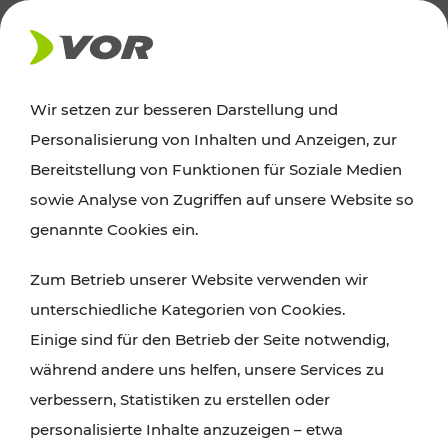
AKTUELLES
Wir setzen zur besseren Darstellung und
Personalisierung von Inhalten und Anzeigen, zur
Ausflugstipps
Bereitstellung von Funktionen für Soziale Medien
sowie Analyse von Zugriffen auf unsere Website so
Wien, Niederösterreich und das Burgenland
genannte Cookies ein.
entdecken: Egal ob Familienabenteuer,
Zum Betrieb unserer Website verwenden wir
Wanderungen, Kultur und Gastronomie,
unterschiedliche Kategorien von Cookies.
Radtouren oder purer Naturgenuss – viele
Einige sind für den Betrieb der Seite notwendig,
Attraktionen sind mit den Ticket- und Fahrplan-
während andere uns helfen, unsere Services zu
Angeboten des VOR gut und schnell erreichbar.
verbessern, Statistiken zu erstellen oder
personalisierte Inhalte anzuzeigen – etwa
ROUTE PLANEN