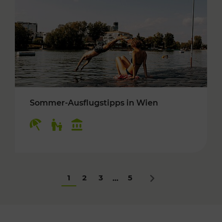
Sommer-Ausflugstipps in Wien
Kategorien: Erholung, Für Kinder, Kulturangeb
1
2
3
5
...
Nächstes