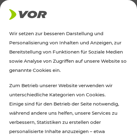
AKTUELLES
Wir setzen zur besseren Darstellung und
Personalisierung von Inhalten und Anzeigen, zur
Ausflugstipps
Bereitstellung von Funktionen für Soziale Medien
sowie Analyse von Zugriffen auf unsere Website so
Wien, Niederösterreich und das Burgenland
genannte Cookies ein.
entdecken: Egal ob Familienabenteuer,
Zum Betrieb unserer Website verwenden wir
Wanderungen, Kultur und Gastronomie,
unterschiedliche Kategorien von Cookies.
Radtouren oder purer Naturgenuss – viele
Einige sind für den Betrieb der Seite notwendig,
Attraktionen sind mit den Ticket- und Fahrplan-
während andere uns helfen, unsere Services zu
Angeboten des VOR gut und schnell erreichbar.
verbessern, Statistiken zu erstellen oder
personalisierte Inhalte anzuzeigen – etwa
ROUTE PLANEN