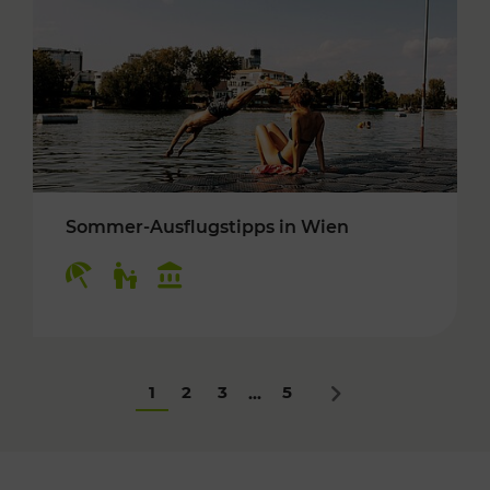
Sommer-Ausflugstipps in Wien
Kategorien: Erholung, Für Kinder, Kulturangeb
1
2
3
5
...
Nächstes