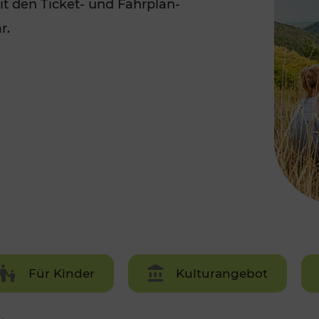
it den Ticket- und Fahrplan-
Rad AnachB App
transformatorin
r.
ike+Ride
eBusse in der Region
e
ENE STELLEN
Smart Pannonia
Low-Carb-Mobility
Clean Mobility
ELDUNGEN
CHNEN
DOMINO
MUST
auto.Ready
Für Kinder
Kulturangebot
BEFAHRBAR