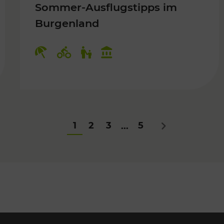
Sommer-Ausflugstipps im
Burgenland
Für Kinder
Kategorien: Erholung, Radwege, Fü
1
2
3
5
...
Nächstes