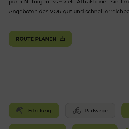
purer Naturgenuss – viele Attraktionen sind m
VOR Widgets
Tickets für Studierende
Angeboten des VOR gut und schnell erreichba
Park+Ride & B
Jahreskarte/KlimaTicke
Seniorentickets
t
Nachtverkehr
PRESSEAUSSENDUNGEN
OFF
Sonstige Angebote
Freizeitticket
ROUTE PLANEN
VERKAUFSSTELLEN
PRESSE
ROUTE PLANEN
VERKEHRSM
TICKET KAUFEN
PREIS BERE
Erholung
Radwege