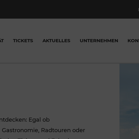
ÄT
TICKETS
AKTUELLES
UNTERNEHMEN
KON
, SAMMELTAXI
VICECENTER
KEHRSMELDUNGEN
SE
VERKAUFSSTELLEN
VOR APPS
PARTNERKONTAKTE
AUSFLUGSBAHNE
GEFÖRDERTE PRO
TICKE
takte
ciao App
infraRad
ntdecken: Egal ob
OR
VOR AnachB App
Fedora
 Gastronomie, Radtouren oder
axi