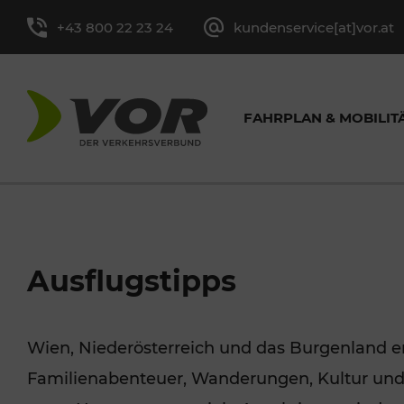
+43 800 22 23 24
kundenservice[at]vor.at
FAHRPLAN & MOBILIT
FAHRRAD
FAHRPLAN BUS & BAHN
TICKETÜBERSICHT
AKTUELLE AUSFLUGSTIPPS
ÜBER UNS
ALLGEMEINE KONTAKTE
VOR SER
VER
PRES
Ausflugstipps
& CO.
Linienfahrplan
Einzel- und
Aufgaben
Kontaktformular
Wochenendtickets
Medienkon
Wien, Niederösterreich und das Burgenland e
Fahrrad im V
Tagestickets
MOBIL IN DER WACHAU
Haltestellenaushang
Zahlen und Fakten
Jugendtickets
Bildarchiv
Familienabenteuer, Wanderungen, Kultur und
HÄUFIGE FRAGEN (FAQ)
Anrufsammelt
Zeitkarten