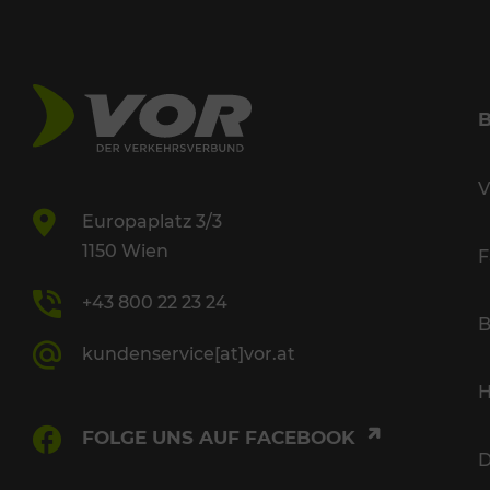
V
Europaplatz 3/3
1150 Wien
F
+43 800 22 23 24
B
kundenservice[at]vor.at
H
FOLGE UNS AUF FACEBOOK
D