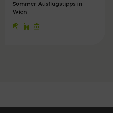
Sommer-Ausflugstipps in
Wien
r Kinder, Kulturangebot
Kategorien: Erholung, Für Kinder, K