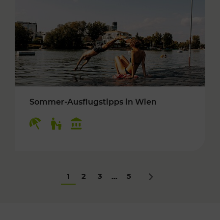
Sommer-Ausflugstipps in Wien
Kategorien: Erholung, Für Kinder, Kulturangeb
1
2
3
5
...
Nächstes