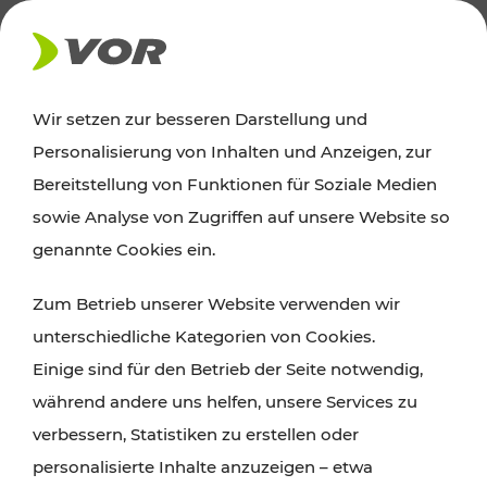
AKTUELLES
Wir setzen zur besseren Darstellung und
Personalisierung von Inhalten und Anzeigen, zur
Ausflugstipps
Bereitstellung von Funktionen für Soziale Medien
sowie Analyse von Zugriffen auf unsere Website so
Wien, Niederösterreich und das Burgenland
genannte Cookies ein.
entdecken: Egal ob Familienabenteuer,
Zum Betrieb unserer Website verwenden wir
Wanderungen, Kultur und Gastronomie,
unterschiedliche Kategorien von Cookies.
Radtouren oder purer Naturgenuss – viele
Einige sind für den Betrieb der Seite notwendig,
Attraktionen sind mit den Ticket- und Fahrplan-
während andere uns helfen, unsere Services zu
Angeboten des VOR gut und schnell erreichbar.
verbessern, Statistiken zu erstellen oder
personalisierte Inhalte anzuzeigen – etwa
ROUTE PLANEN