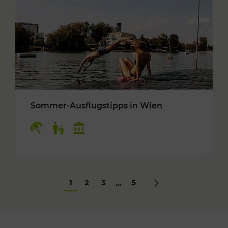
Sommer-Ausflugstipps in Wien
Kategorien: Erholung, Für Kinder, Kulturangeb
1
2
3
5
...
Nächstes