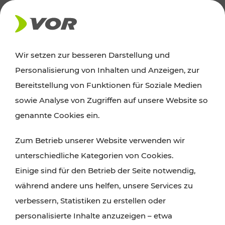
AKTUELLES
Wir setzen zur besseren Darstellung und
Personalisierung von Inhalten und Anzeigen, zur
Ausflugstipps
Bereitstellung von Funktionen für Soziale Medien
sowie Analyse von Zugriffen auf unsere Website so
Wien, Niederösterreich und das Burgenland
genannte Cookies ein.
entdecken: Egal ob Familienabenteuer,
Zum Betrieb unserer Website verwenden wir
Wanderungen, Kultur und Gastronomie,
unterschiedliche Kategorien von Cookies.
Radtouren oder purer Naturgenuss – viele
Einige sind für den Betrieb der Seite notwendig,
Attraktionen sind mit den Ticket- und Fahrplan-
während andere uns helfen, unsere Services zu
Angeboten des VOR gut und schnell erreichbar.
verbessern, Statistiken zu erstellen oder
personalisierte Inhalte anzuzeigen – etwa
ROUTE PLANEN